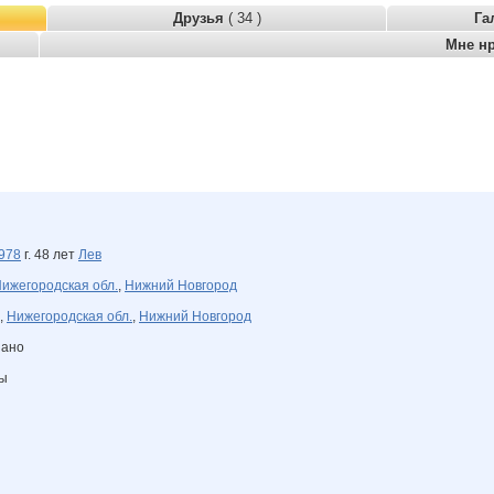
Друзья
( 34 )
Га
Мне н
978
г. 48 лет
Лев
ижегородская обл.
,
Нижний Новгород
,
Нижегородская обл.
,
Нижний Новгород
зано
ны