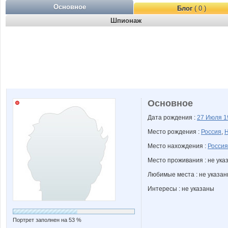
Основное
Блог
( 0 )
Шпионаж
Основное
Дата рождения :
27 Июля
1
Место рождения :
Россия
,
Н
Место нахождения :
Россия
Место проживания : не ука
Любимые места : не указа
Интересы : не указаны
Портрет заполнен на 53 %