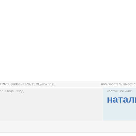
a1978
:
yartseva27071978.www.nn.ru
пользователь имеет 
е 1 года назад
настоящее имя:
натал