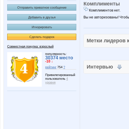
Комплименты
Отправить приватное сообщение
Комплиментов нет.
Вы не авторизованы! Чтоб
Добавить в друзья
Игнорировать
Сделать подарок
Метки лидеров
Совместная покупка: взрослый
популярность:
30374 место
-10 ↓
Интервью
рейтинг
754
?
Привилегированный
пользователь
4
уровня